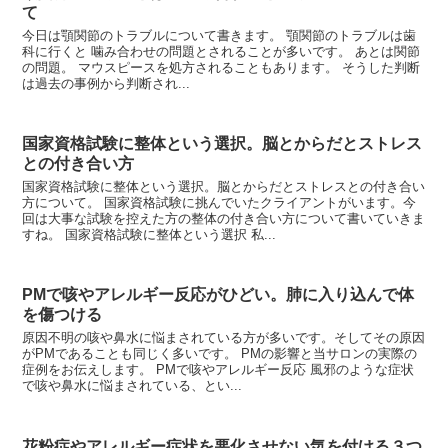
て
今日は顎関節のトラブルについて書きます。 顎関節のトラブルは歯
科に行くと 噛み合わせの問題とされることが多いです。 あとは関節
の問題。 マウスピースを処方されることもあります。 そうした判断
は過去の事例から判断され...
国家資格試験に整体という選択。脳とからだとストレス
との付き合い方
国家資格試験に整体という選択。脳とからだとストレスとの付き合い
方について。 国家資格試験に挑んでいたクライアントがいます。今
回は大事な試験を控えた方の整体の付き合い方について書いていきま
すね。 国家資格試験に整体という選択 私...
PMで咳やアレルギー反応がひどい。肺に入り込んで体
を傷つける
原因不明の咳や鼻水に悩まされている方が多いです。そしてその原因
がPMであることも同じく多いです。 PMの影響と当サロンの実際の
症例をお伝えします。 PMで咳やアレルギー反応 風邪のような症状
で咳や鼻水に悩まされている、とい...
花粉症やアレルギー症状を悪化させない気を付ける３つ