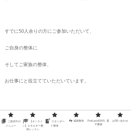
すでに50人余りの方にご参加いただいて、
ご自身の整体に
そしてご家族の整体、
お仕事にと役立てていただいています。
初級編といえど、日頃のマイナートラブルなら
遠隔整体
Podcast&SNS, 電
お問い合わせ
ご提供中の
【オンライ
スタンダー
子書籍
メニュー
ン】エネルギー整
ド整体
体レッスン
たった２時間ほどでだれでもできる講座
です。